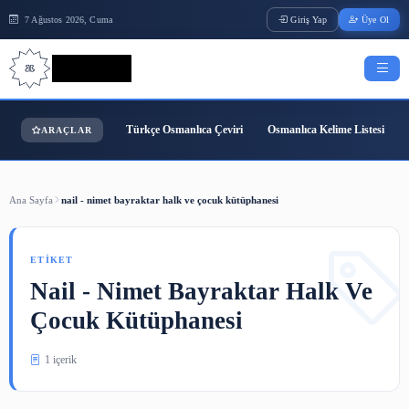
7 Ağustos 2026, Cuma
Giriş Yap
Bilgi Bilimi
Türkçe Osmanlıca Çeviri
Osmanlıca Kelime
ARAÇLAR
Ana Sayfa
nail - nimet bayraktar halk ve çocuk kütüphanesi
ETIKET
Nail - Nimet Bayraktar Halk
Çocuk Kütüphanesi