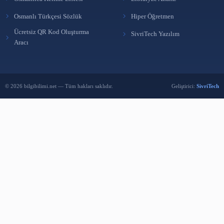
içerikler üreten bağımsız bir yayın platformudur.
SMM Panel
|
twitte
satın al
|
ücretsiz kütüphane programı
HIZLI ERIŞIM
FAYDALI LINKLER
Türkçe Osmanlıca Çeviri
KütüpLink
Osmanlıca Kelime Listesi
Libralyze Analiz
Osmanlı Türkçesi Sözlük
Hiper Öğretmen
Ücretsiz QR Kod Oluşturma
SivriTech Yazılım
Aracı
© 2026 bilgibilimi.net — Tüm hakları saklıdır.
Geliştiri