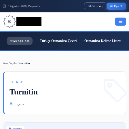
6 Ağustos 2026, Perşembe
Giriş Yap
Bilgi Bilimi
Türkçe Osmanlıca Çeviri
Osmanlıca Kelime
ARAÇLAR
Ana Sayfa
turnitin
ETIKET
Turnitin
1 içerik