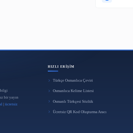
lenin en iyisini yapmaya devam edeceğiz.
lepleriniz için
iletişim sayfamızdan
bize ulaşabilirsiniz.
HIZLI ERIŞIM