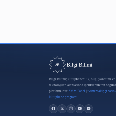
sağlamak için elimizden ge
Görüş, öneri ve iş birliği ta