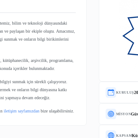
da kurulan sitemiz, bilim ve teknoloji dünyasındaki
likleri anlatan ve paylaşan bir ekiple oluştu. Amacımız,
e doğru bilgi sunmak ve onların bilgi birikimlerini
kültür, sanat, kütüphanecilik, arşivcilik, programlama,
daha birçok konuda içerikler bulunmaktadır.
u ve güncel bilgiyi sunmak için sürekli çalışıyoruz.
rına cevap vermek ve onların bilgi dünyasına katkı