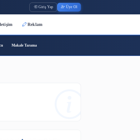
Giriş Yap
Üye O
Üyeler
İletişim
Reklam
ode
Barkod Oluşturucu
Makale Tarama