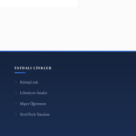
Güvenilir Bilgi
MISYON
Kütüphanecilik & Bilim & Teknoloji
KAPSAM
FAYDALI LINKLER