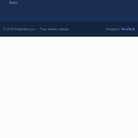
satın al
|
ücretsiz kütüphane programı
HIZLI ERIŞIM
FAYDALI LINKLER
Türkçe Osmanlıca Çeviri
KütüpLink
Osmanlıca Kelime Listesi
Libralyze Analiz
Osmanlı Türkçesi Sözlük
Hiper Öğretmen
Ücretsiz QR Kod Oluşturma
SivriTech Yazılım
Aracı
© 2026 bilgibilimi.net — Tüm hakları saklıdır.
Geliştiri