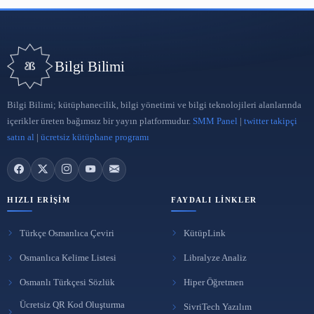
Kitaplarda Atıf Nasıl Verilir
Kitaplarda Atıf Nasıl Verilir Baskı Bilgisi (revize edilmiş/gözden geçirilmiş
edisyonlar gibi) başlıktan hemen…
24 Şub 2020
Bilgi Bilimi
Bilgi Bilimi; kütüphanecilik, bilgi yönetimi ve bilgi teknolojileri a
içerikler üreten bağımsız bir yayın platformudur.
SMM Panel
|
twitte