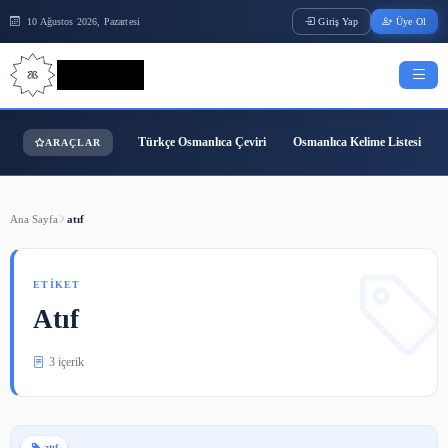
10 Ağustos 2026, Pazartesi
Giriş Yap
Bilgi Bilimi
Türkçe Osmanlıca Çeviri
Osmanlıca Kelime
ARAÇLAR
Ana Sayfa
atıf
ETIKET
Atıf
3 içerik