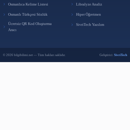
içerikler üreten bağımsız bir yayın platformudur.
SMM Panel
|
twitte
satın al
|
ücretsiz kütüphane programı
HIZLI ERIŞIM
FAYDALI LINKLER
Türkçe Osmanlıca Çeviri
KütüpLink
Osmanlıca Kelime Listesi
Libralyze Analiz
Osmanlı Türkçesi Sözlük
Hiper Öğretmen
Ücretsiz QR Kod Oluşturma
SivriTech Yazılım
Aracı