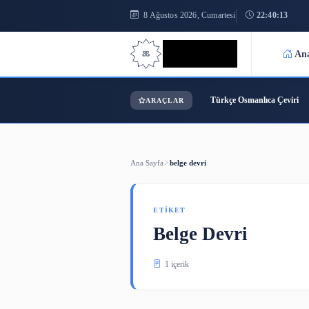
8 Ağustos 2026, Cumartesi
2
Bilgi Bilimi
Türkçe Osmanl
ARAÇLAR
Ana Sayfa
belge devri
ETIKET
Belge Devri