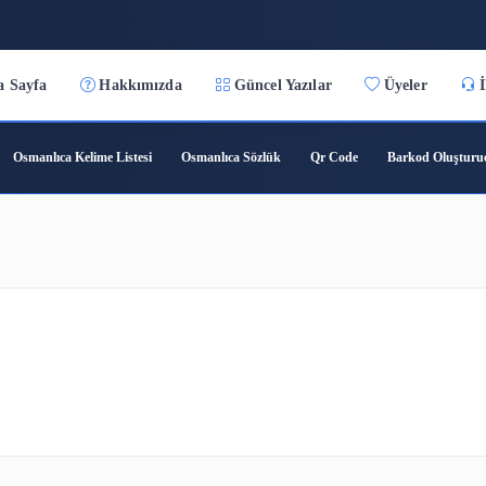
2:40:13
Ana Sayfa
Hakkımızda
Güncel Yazılar
ıca Çeviri
Osmanlıca Kelime Listesi
Osmanlıca Sözlük
Qr C