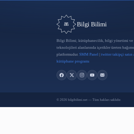
Bilgi Bilimi
Bilgi Bilimi; kütüphanecilik, bilgi
teknolojileri alanlarında içerikler 
platformudur.
SMM Panel
|
twitter 
kütüphane programı