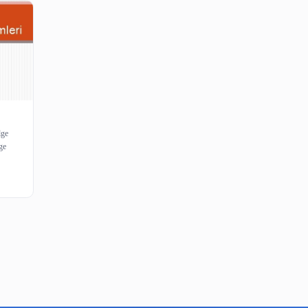
stemleri
 Elektronik Belge
iler Belge Belge