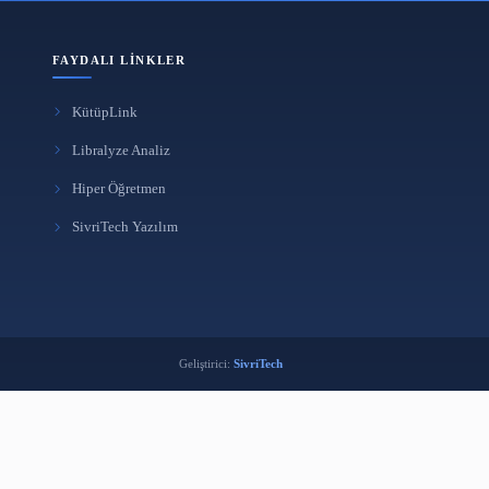
FAYDALI LINKLER
KütüpLink
i
Libralyze Analiz
k
Hiper Öğretmen
ma Aracı
SivriTech Yazılım