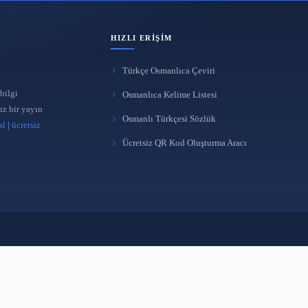
HIZLI ERIŞIM
Türkçe Osmanlıca Çeviri
 yönetimi ve bilgi
Osmanlıca Kelime Listes
üreten bağımsız bir yayın
Osmanlı Türkçesi Sözlü
takipçi satın al
|
ücretsiz
Ücretsiz QR Kod Oluştur