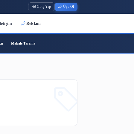
Giriş Yap
Üye O
Üyeler
İletişim
Reklam
ode
Barkod Oluşturucu
Makale Tarama