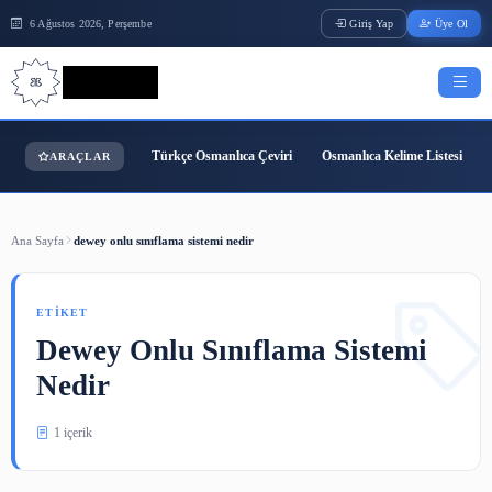
6 Ağustos 2026, Perşembe
Giriş Yap
Bilgi Bilimi
Türkçe Osmanlıca Çeviri
Osmanlıca Kelime
ARAÇLAR
Ana Sayfa
dewey onlu sınıflama sistemi nedir
ETIKET
Dewey Onlu Sınıflama Sistem
Nedir