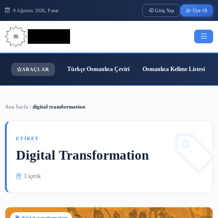
9 Ağustos 2026, Pazar
Giriş Yap
Bilgi Bilimi
Türkçe Osmanlıca Çeviri
Osmanlıca Kelime
ARAÇLAR
Ana Sayfa
digital transformation
ETIKET
Digital Transformation
1 içerik