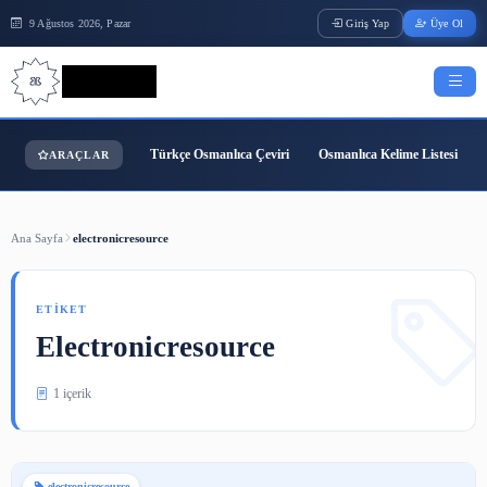
9 Ağustos 2026, Pazar
Giriş Yap
Bilgi Bilimi
Türkçe Osmanlıca Çeviri
Osmanlıca Kelime
ARAÇLAR
Ana Sayfa
electronicresource
ETIKET
Electronicresource
1 içerik