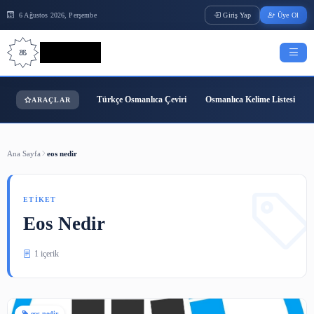
6 Ağustos 2026, Perşembe
Giriş Yap
Bilgi Bilimi
Türkçe Osmanlıca Çeviri
Osmanlıca Kelime
ARAÇLAR
Ana Sayfa
eos nedir
ETIKET
Eos Nedir
1 içerik