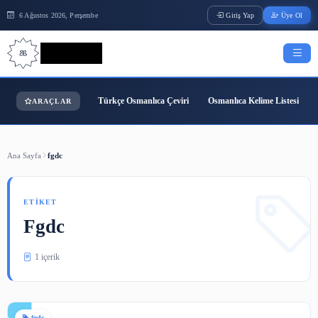
6 Ağustos 2026, Perşembe
Giriş Yap
Bilgi Bilimi
Türkçe Osmanlıca Çeviri
Osmanlıca Kelime
ARAÇLAR
Ana Sayfa
fgdc
ETIKET
Fgdc
1 içerik