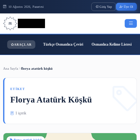
10 Ağustos 2026, Pazartesi
Giriş Yap
Bilgi Bilimi
Türkçe Osmanlıca Çeviri
Osmanlıca Kelime
ARAÇLAR
Ana Sayfa
florya atatürk köşkü
ETIKET
Florya Atatürk Köşkü
1 içerik