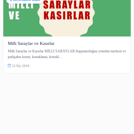
florya atatürk köşkü
Milli Saraylar ve Kasırlar
Milli Saraylar ve Kasırlar MİLLİ SARAYLAR İmparatorluğun yönetim me
padişahın konut, konaklama, konukl…
15 Eki 2019