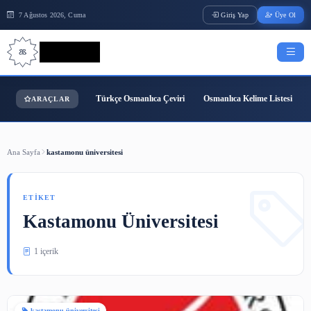
7 Ağustos 2026, Cuma
Giriş Yap
Bilgi Bilimi
Türkçe Osmanlıca Çeviri
Osmanlıca Kelime
ARAÇLAR
Ana Sayfa
kastamonu üniversitesi
ETIKET
Kastamonu Üniversitesi
1 içerik