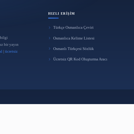
HIZLI ERIŞIM
Türkçe Osmanlıca Çeviri
 yönetimi ve bilgi
Osmanlıca Kelime Listes
üreten bağımsız bir yayın
Osmanlı Türkçesi Sözlü
takipçi satın al
|
ücretsiz
Ücretsiz QR Kod Oluştur