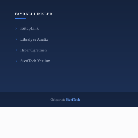
FAYDALI LINKLER
KütüpLink
i
Libralyze Analiz
k
Hiper Öğretmen
ma Aracı
SivriTech Yazılım