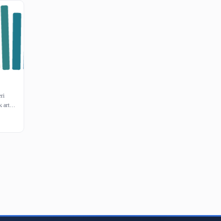
etleri
anıcı Hizmetleri
 konuları giderek art…