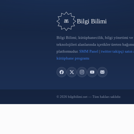
Bilgi Bilimi
Bilgi Bilimi; kütüphanecilik, bilgi
teknolojileri alanlarında içerikler 
platformudur.
SMM Panel
|
twitter 
kütüphane programı