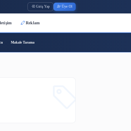
Giriş Yap
Üye O
Üyeler
İletişim
Reklam
ode
Barkod Oluşturucu
Makale Tarama