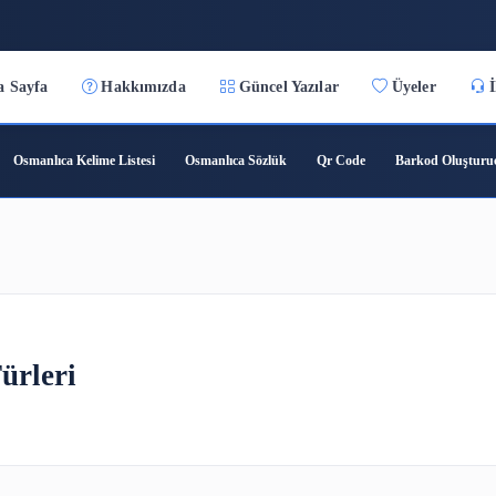
:22
Ana Sayfa
Hakkımızda
Güncel Yazılar
ıca Çeviri
Osmanlıca Kelime Listesi
Osmanlıca Sözlük
Qr C
timi Türleri