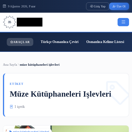
9 Ağustos 2026, Pazar
Giriş Yap
Bilgi Bilimi
Türkçe Osmanlıca Çeviri
Osmanlıca Kelime
ARAÇLAR
Ana Sayfa
müze kütüphaneleri işlevleri
ETIKET
Müze Kütüphaneleri Işlevleri
1 içerik