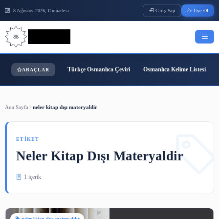
8 Ağustos 2026, Cumartesi
Giriş Yap
Bilgi Bilimi
Türkçe Osmanlıca Çeviri
Osmanlıca Kelime
ARAÇLAR
Ana Sayfa
neler kitap dışı materyaldir
ETIKET
Neler Kitap Dışı Materyaldir
1 içerik