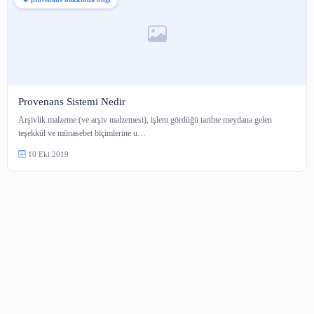
provenans hakkında bilgi
Provenans Sistemi Nedir
Arşivlik malzeme (ve arşiv malzemesi), işlem gördüğü tarihte meydana gel
teşekkül ve münasebet biçimlerine u…
10 Eki 2019