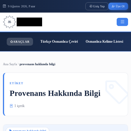
9 Ağustos 2026, Pazar
Giriş Yap
Bilgi Bilimi
Türkçe Osmanlıca Çeviri
Osmanlıca Kelime
ARAÇLAR
Ana Sayfa
provenans hakkında bilgi
ETIKET
Provenans Hakkında Bilgi
1 içerik