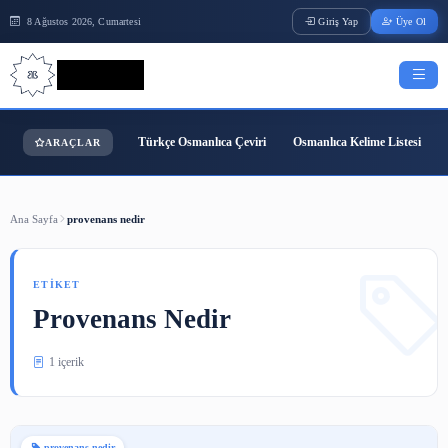
8 Ağustos 2026, Cumartesi
Giriş Yap
Bilgi Bilimi
Türkçe Osmanlıca Çeviri
Osmanlıca Kelime
ARAÇLAR
Ana Sayfa
provenans nedir
ETIKET
Provenans Nedir
1 içerik