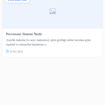
provenans nedir
Provenans Sistemi Nedir
Arşivlik malzeme (ve arşiv malzemesi), işlem gördüğü tarihte meydana gel
teşekkül ve münasebet biçimlerine u…
10 Eki 2019