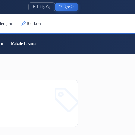
Giriş Yap
Üye O
Üyeler
İletişim
Reklam
ode
Barkod Oluşturucu
Makale Tarama