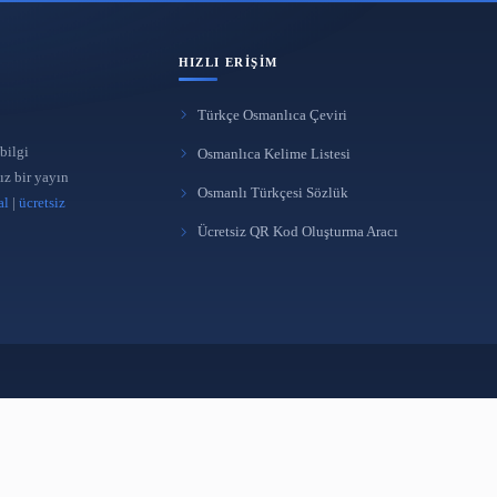
HIZLI ERIŞIM
Türkçe Osmanlıca Çeviri
 yönetimi ve bilgi
Osmanlıca Kelime Listes
üreten bağımsız bir yayın
Osmanlı Türkçesi Sözlü
takipçi satın al
|
ücretsiz
Ücretsiz QR Kod Oluştur