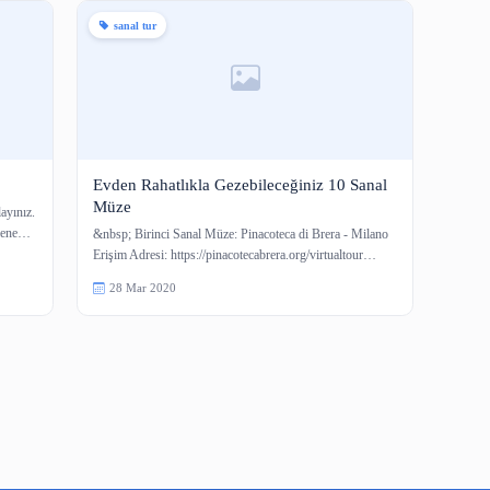
sanal tur
r
Evden Rahatlıkla Gezebileceğiniz 1
Müze
resi için tıklayınız.
ler için sergilene…
&nbsp; Birinci Sanal Müze: Pinacoteca di Brera
Erişim Adresi: https://pinacotecabrera.org/virtu
28 Mar 2020