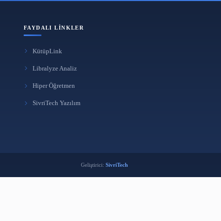
FAYDALI LINKLER
KütüpLink
i
Libralyze Analiz
k
Hiper Öğretmen
ma Aracı
SivriTech Yazılım