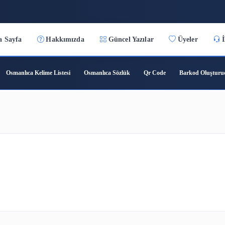
7:06:27
Ana Sayfa
Hakkımızda
Güncel Yazılar
ıca Çeviri
Osmanlıca Kelime Listesi
Osmanlıca Sözlük
Qr C