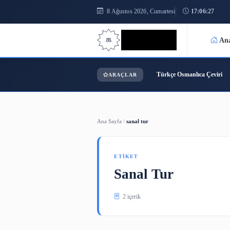
8 Ağustos 2026, Cumartesi
1
Bilgi Bilimi
Türkçe Osmanl
ARAÇLAR
Ana Sayfa
sanal tur
ETIKET
Sanal Tur