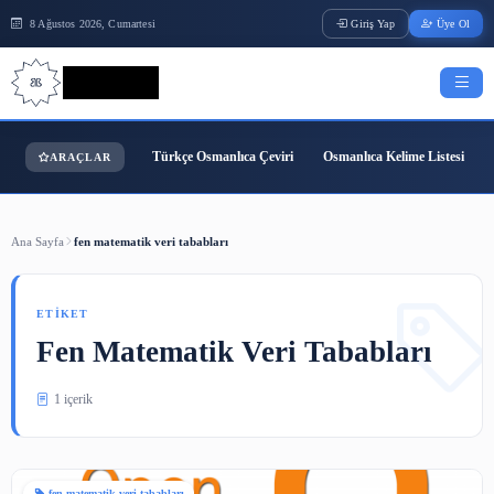
8 Ağustos 2026, Cumartesi
Giriş Yap
Bilgi Bilimi
Türkçe Osmanlıca Çeviri
Osmanlıca Kelime
ARAÇLAR
Ana Sayfa
fen matematik veri tababları
ETIKET
Fen Matematik Veri Tabablar
1 içerik