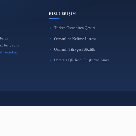
HIZLI ERIŞIM
Türkçe Osmanlıca Çeviri
 yönetimi ve bilgi
Osmanlıca Kelime Listes
üreten bağımsız bir yayın
Osmanlı Türkçesi Sözlü
takipçi satın al
|
ücretsiz
Ücretsiz QR Kod Oluştur