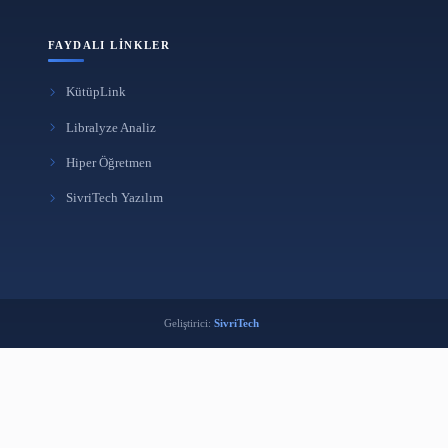
FAYDALI LINKLER
KütüpLink
i
Libralyze Analiz
k
Hiper Öğretmen
ma Aracı
SivriTech Yazılım