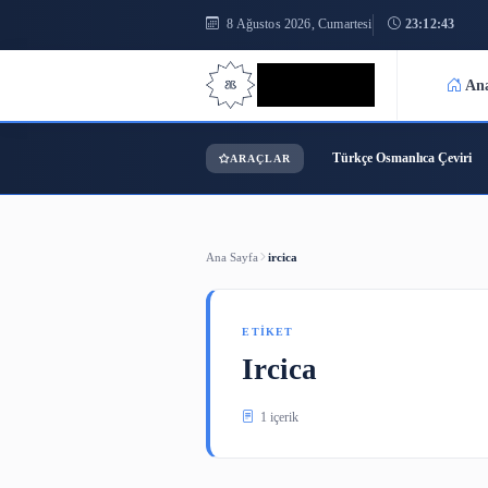
8 Ağustos 2026, Cumartesi
2
Bilgi Bilimi
Türkçe Osmanl
ARAÇLAR
Ana Sayfa
ircica
ETIKET
Ircica