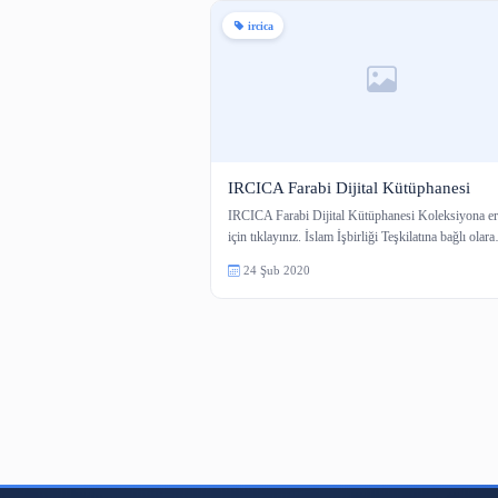
1 içerik
ircica
IRCICA Farabi Dijital Kütü
IRCICA Farabi Dijital Kütüphanesi 
için tıklayınız. İslam İşbirliği Teşkil
24 Şub 2020