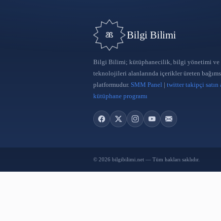
Bilgi Bilimi
Bilgi Bilimi; kütüphanecilik, bilgi
teknolojileri alanlarında içerikler 
platformudur.
SMM Panel
|
twitter 
kütüphane programı