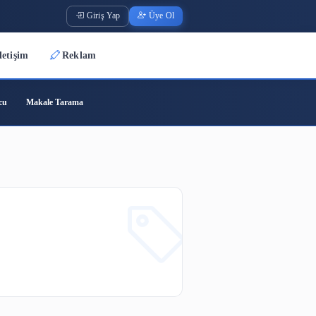
Giriş Yap
Üye O
Üyeler
İletişim
Reklam
ode
Barkod Oluşturucu
Makale Tarama