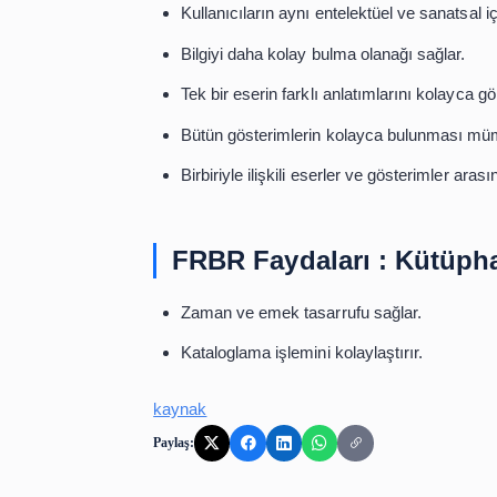
olduğum için VHS kasetini değil, DV
Obtain
= Sağlama
Kullanıcının, tanımlanan materyale er
Kütüphanede bulunan bir kaynağın ö
Online bir kaynağın bilgisayara indiri
Örneğin
;
Bir kütüphane şubesinden 
FRBR Faydaları : Ku