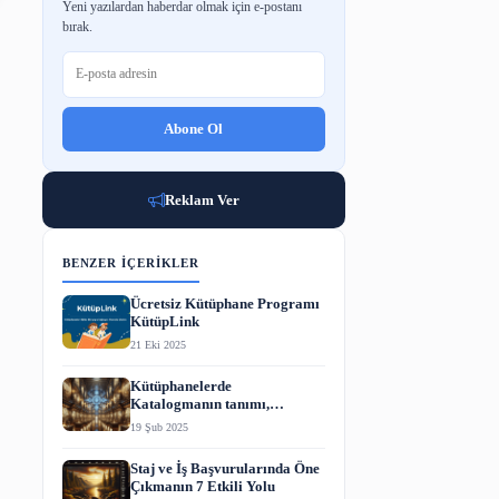
BÜLTENE ABONE OL
Yeni yazılardan haberdar olmak için e-p
bırak.
Abone Ol
Reklam Ver
BENZER İÇERIKLER
r) Nedir
Ücretsiz Kütüphane P
KütüpLink
21 Eki 2025