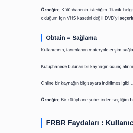
Örneğin;
Titanik belgeselini bulma
olduğunu ve National Geographic taraf
isterim.
Select = Seçme
Verilerin, kullanıcının ihtiyaçlarına 
Kullanıcının anlayacağı bir dilde bir
Donanım olarak sahip olduğu makina
Örneğin;
Kütüphanenin istediğim Ti