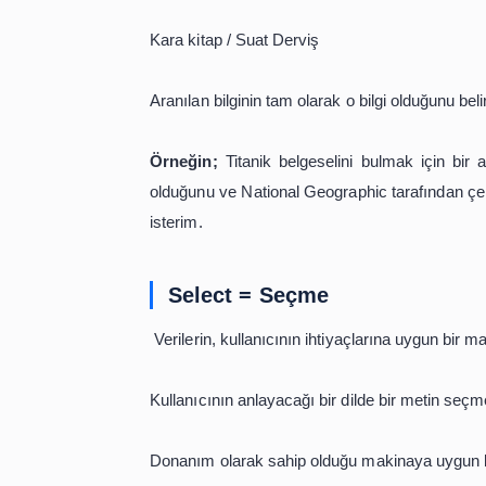
Örneğin;
Titanik’in belgeselini izl
bulma
m gerekir.
Identify
= Belirleme
Bulunan kaynakların içinde kullanıcın
Aynı isimde farklı bilgi içeren kayıtları 
Kara kitap / Orhan Pamuk
Kara kitap / Suat Derviş
Aranılan bilginin tam olarak o bilgi old