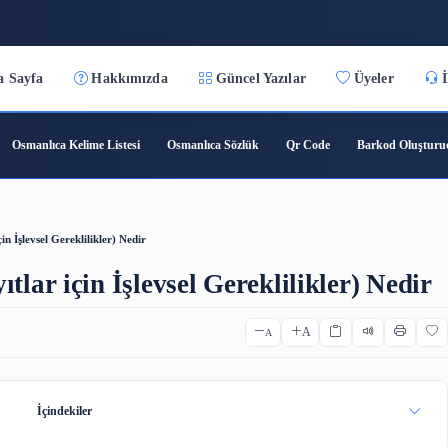
7:57:28
Ana Sayfa
Hakkımızda
Güncel Yazılar
ıca Çeviri
Osmanlıca Kelime Listesi
Osmanlıca Sözlük
Qr C
k Kayıtlar için İşlevsel Gereklilikler) Nedir
 Kayıtlar için İşlevsel Gereklili
A
A