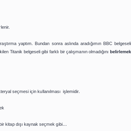
emek istiyorum. Kütüphaneye gittiğimde, öncelikle sahip o
ın istediği kaynağına karşılık gelen materyallerin doğrulanm
ayırt edilir.
uğunu belirlenir.