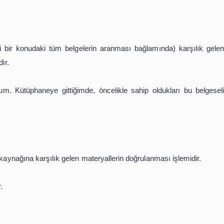
lı hale getirmektir.
tanımlar.
evleri
rlerine (belirli bir konudaki tüm belgelerin aranması bağla
nma işlemidir.