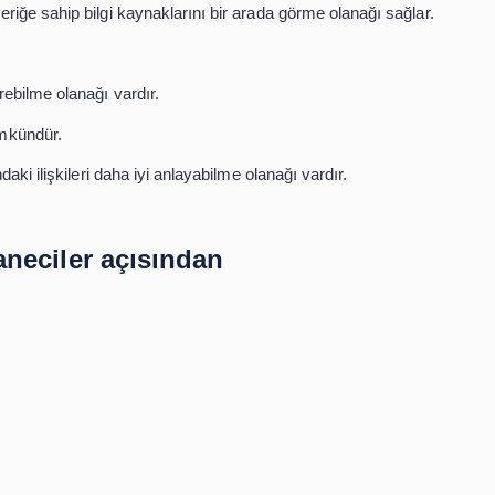
D'yi
seçerim
.
işim sağlamak veya elde etmek için verileri kullanması işl
dünç alınması
lmesi gibi…
seçtiğim belgesel DVD’sini
ödünç alabilirim (yani sağlar
llanıcılar açısından