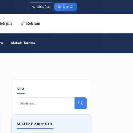
Giriş Yap
Üye O
Üyeler
İletişim
Reklam
ode
Barkod Oluşturucu
Makale Tarama
kler) Nedir
ARA