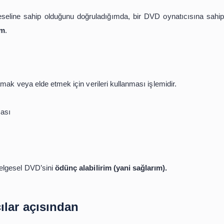
k için bir araştırma yaptım. Bundan sonra aslında arad
ından çekilen Titanik belgeseli gibi farklı bir çalışmanın 
uygun bir materyal seçmesi için kullanılması işlemidir.
 metin seçmek
ya uygun bir kitap dışı kaynak seçmek gibi…
tanik belgeseline sahip olduğunu doğruladığımda, bir DV