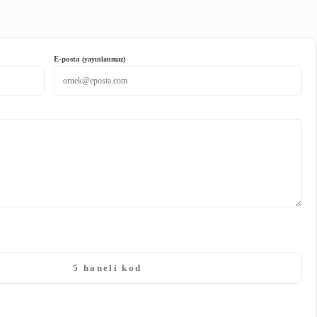
 sanatsal içeriğe sahip bilgi kaynaklarını bir arada görme ol
sağlar.
 kolayca görebilme olanağı vardır.
lunması mümkündür.
rimler arasındaki ilişkileri daha iyi anlayabilme olanağı vardır
ütüphaneciler açısından
.