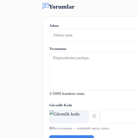
Kullanıcıların aynı entelektüel ve
Bilgiyi daha kolay bulma olanağı 
Tek bir eserin farklı anlatımlarını
Bütün gösterimlerin kolayca bu
Birbiriyle ilişkili eserler ve göste
FRBR Faydaları : K
Zaman ve emek tasarrufu sağlar.
Kataloglama işlemini kolaylaştırır