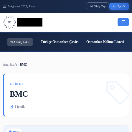
9 Ağustos 2026, Pazar
Giriş Yap
Bilgi Bilimi
Türkçe Osmanlıca Çeviri
Osmanlıca Kelime
ARAÇLAR
Ana Sayfa
BMC
ETIKET
BMC
1 içerik