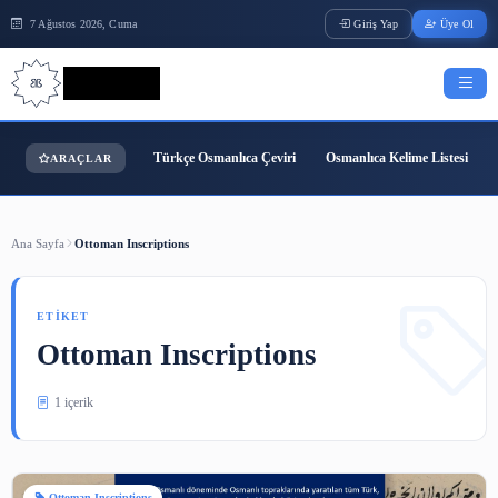
7 Ağustos 2026, Cuma
Giriş Yap
Bilgi Bilimi
Türkçe Osmanlıca Çeviri
Osmanlıca Kelime
ARAÇLAR
Ana Sayfa
Ottoman Inscriptions
ETIKET
Ottoman Inscriptions
1 içerik