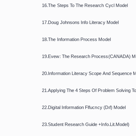
8.The Seven Pillars Model
9.The 8 Ws Model
10.Kuhlthau model
11.Louisiana Information Literacy Mo
12.Action Learning Model Gwen Gaw
13.SauceT. Bond Model
14.3 Doors Gwen Gawith Model