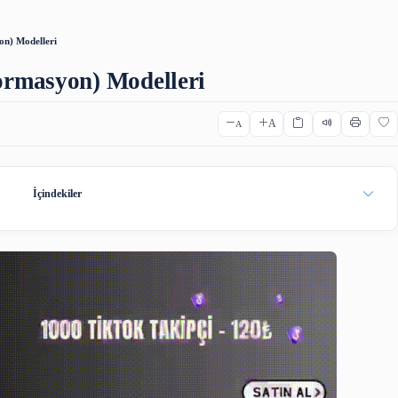
ıca Çeviri
Osmanlıca Kelime Listesi
Osmanlıca Sözlük
Qr C
ğı (Enformasyon) Modelleri
ı (Enformasyon) Modelleri
A
A
İçindekiler