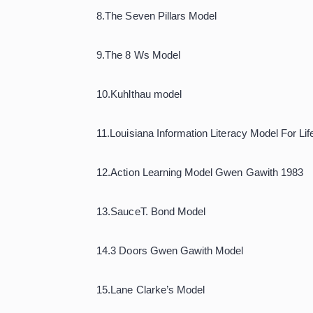
1.The Big 6 Modeli
2.Research Cycle (Mcknzie) Modeli
3.The Alberta Model
4.Guided Inquiry:Carol Kuhlthau An
5.Research Steps To Success Sund
6.The Learning Journey Houghton Va
7.Stripling And Pitts Research Proc