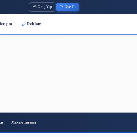
Giriş Yap
Üye O
Üyeler
İletişim
Reklam