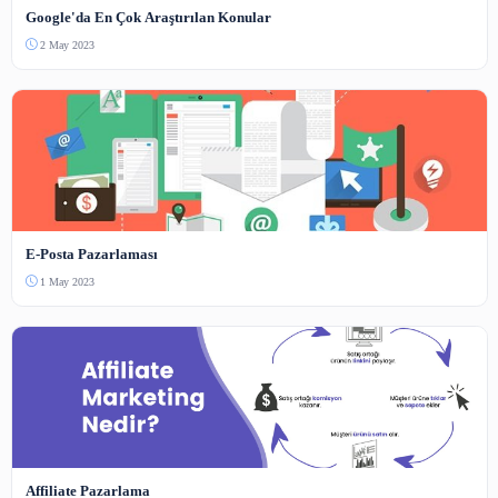
Henüz yorum yapılmamış. İlk yorumu siz yapın!
Benzer İçerikler
Bilişim
Yapay Zekanın Tarihçesi ve Gelişimi
4 Haz 2023