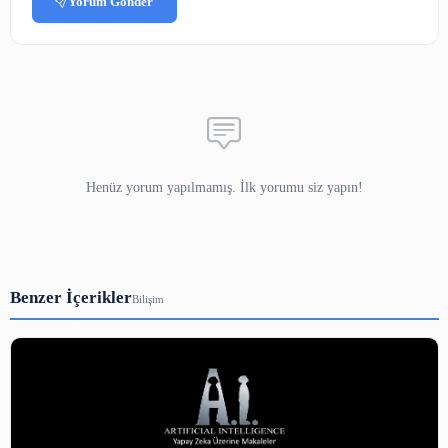
Yorumlar
Adınız
E-posta
(yayınlanmaz)
Yorumunuz