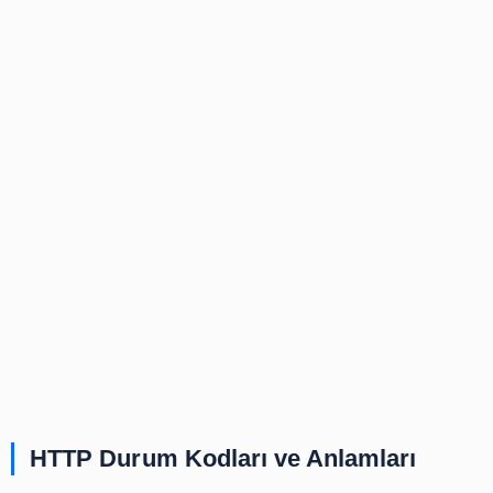
kodlarını kullanabilir.
HTTP 402 durum kodu, çoğu web tarayıcısı tarafından 
şekilde işlenmez ve genellikle kullanılmaz. Bunun yeri
sayfaları gibi ödeme gerektiren sayfalara yönlendirmeler,
307 durum kodları kullanılarak gerçekleştirilir.