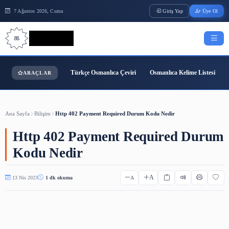
7 Ağustos 2026, Cuma
Giriş Yap
Bilgi Bilimi
Türkçe Osmanlıca Çeviri
Osmanlıca Kelime
ARAÇLAR
Ana Sayfa
Bilişim
Http 402 Payment Required Durum Kodu Nedir
Http 402 Payment Required 
Kodu Nedir
A
13 Nis 2023
1 dk okuma
A