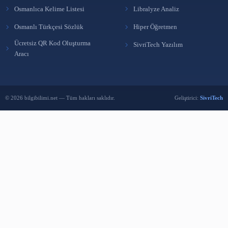
BÜLTENE ABONE OL
Yeni yazılardan haberdar olmak için e-postanı bırak.
Abone Ol
Reklam Ver
BENZER İÇERIKLER