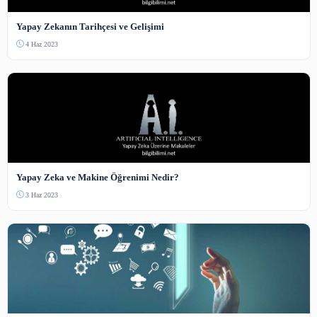
3-5000 karakter arası.
Güvenlik Kodu
Bot koruması — resimdeki sayıyı yazın.
Yorum Gönder