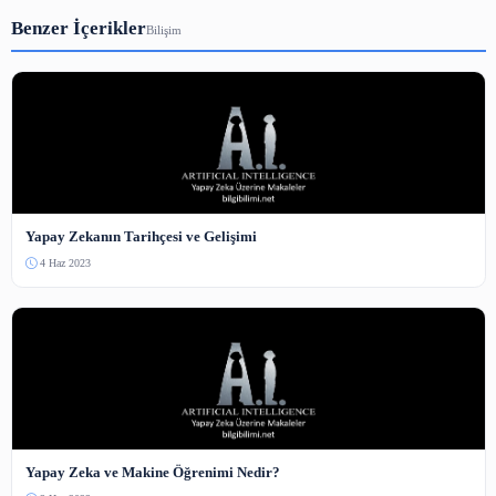
3-5000 karakter arası.
Güvenlik Kodu
Bot koruması — resimdeki sayıyı yazın.
Yorum Gönder