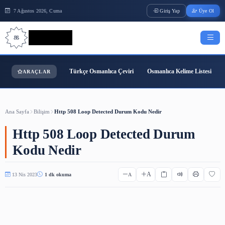
7 Ağustos 2026, Cuma
Giriş Yap
Bilgi Bilimi
Türkçe Osmanlıca Çeviri
Osmanlıca Kelime
ARAÇLAR
Ana Sayfa
Bilişim
Http 508 Loop Detected Durum Kodu Nedir
Http 508 Loop Detected Duru
Kodu Nedir
A
13 Nis 2023
1 dk okuma
A