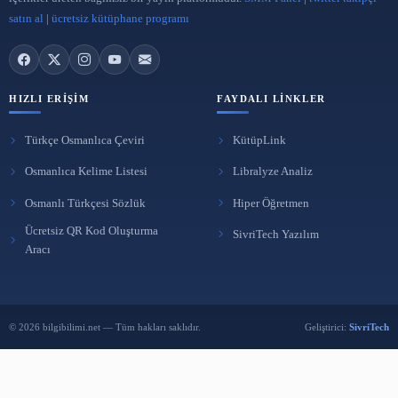
29 Nis 2023
ARA
BÜLTENE ABONE OL
Yeni yazılardan haberdar olmak için e-postanı bırak.
Abone Ol