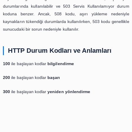
HTTP 508 durum kodu, kaynak sunucunun aşırı yü
nedeniyle bir isteği yerine getirememesi durumunu bel
durumda sunucu, talebin yerine getirilebilmesi için d
kaynak sağlaması gerekebilir. Bu durum kodu, a
durumlarında kullanılabilir ve 503 Servis Kullanılamı
koduna benzer. Ancak, 508 kodu, aşırı yükleme n
kaynakların tükendiği durumlarda kullanılırken, 503 kodu 
sunucudaki bir sorun nedeniyle kullanılır.
HTTP Durum Kodları ve Anlamları
100
ile başlayan kodlar
bilgilendirme