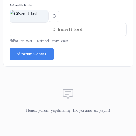
499
Paylaş:
Yorumlar
Adınız
E-posta
(yayınlanmaz)
Yorumunuz