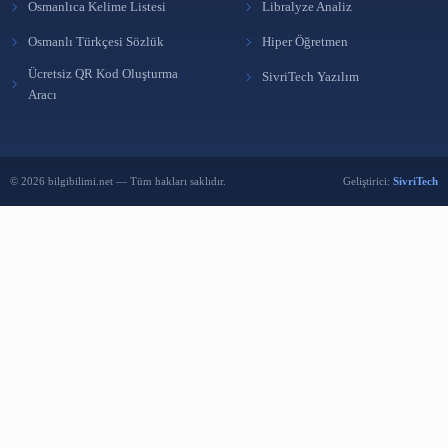
BÜLTENE ABONE OL
Yeni yazılardan haberdar olmak için e-postanı bırak.
Abone Ol
Reklam Ver
BENZER İÇERIKLER
Ücretsiz Kütüphane Programı KütüpLink