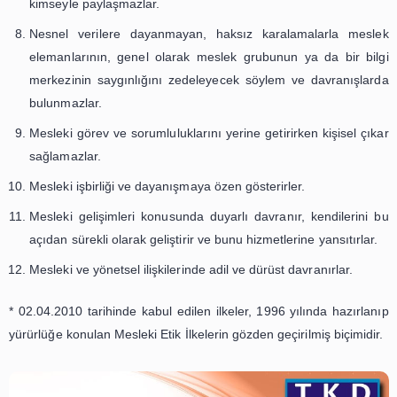
Kullanıcılara hiçbir ayrım gözetmeksizin eşit davranırla
Mesleki politika ve standartların geliştirilme
uygulanmasında etkin çaba harcarlar.
Doğru ve yeterli bilgiyi zamanında sunarak, görevin
değer katacak biçimde gerçekleştirirler.
Telif haklarına saygı duyar ve bu hakları korurlar.
Kullanıcıların yaptığı araştırmaların, ödünç aldığ
yararlandıkları bilgi kaynaklarının neler olduğunun gi
garanti eder, onların kişisel bilgilerini yasal gereklil
kimseyle paylaşmazlar.
Nesnel verilere dayanmayan, haksız karalamalarl
elemanlarının, genel olarak meslek grubunun ya da 
merkezinin saygınlığını zedeleyecek söylem ve davr