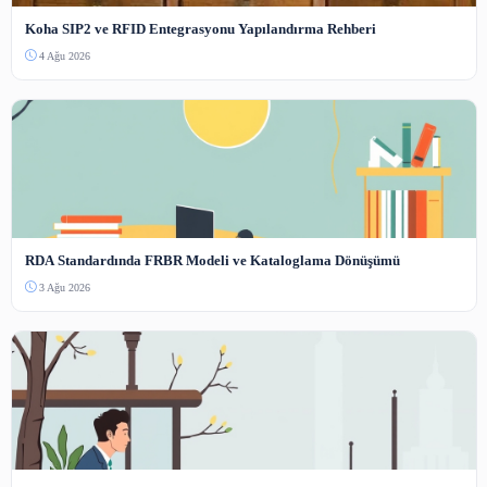
3-5000 karakter arası.
Güvenlik Kodu
Bot koruması — resimdeki sayıyı yazın.
Yorum Gönder