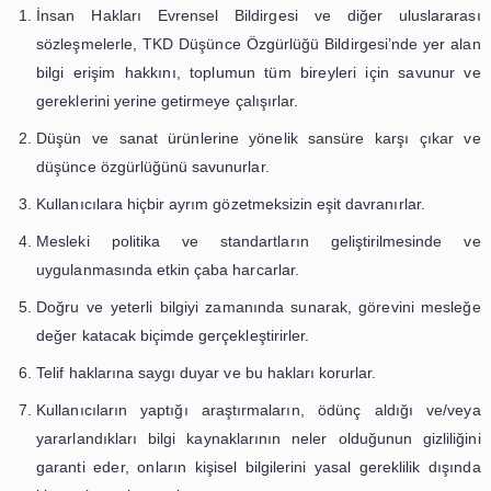
Türk Kütüphaneciler Derneği Mesleki Etik İlkeler (TKD
hizmetleri alanında çalışanların uyması gereken norm,
davranışları belirler. İlkeler, bu alanda çalışanlara soru
konusunda rehberlik eder ve yardımcı olur. Bilgi hizmetler
çalışanlar;
Türk Kütüphaneciler Derneği Mesleki Etik İlkel
İnsan Hakları Evrensel Bildirgesi ve diğer ulus
sözleşmelerle, TKD Düşünce Özgürlüğü Bildirgesi’nde
bilgi erişim hakkını, toplumun tüm bireyleri için s
gereklerini yerine getirmeye çalışırlar.
Düşün ve sanat ürünlerine yönelik sansüre karşı 
düşünce özgürlüğünü savunurlar.