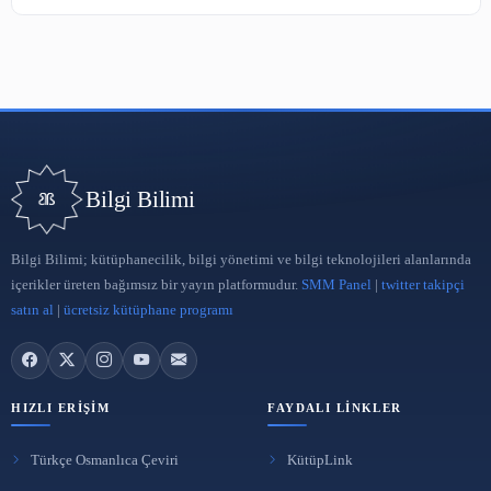
Nasıl Kütüphane Memuru Olunur? Adım Adım Atama Rehberi
2 Ağu 2026
DSpace'te Bitstream Düzeyinde Veri Güvenliği Rehberi
2 Ağu 2026
ARA