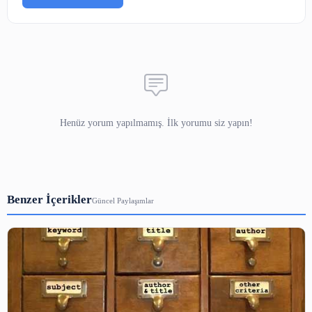
Yorumlar
Adınız
E-posta
(yayınlanmaz)
Yorumunuz