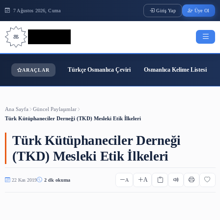
7 Ağustos 2026, Cuma
Giriş Yap
Bilgi Bilimi
Türkçe Osmanlıca Çeviri
Osmanlıca Kelime
ARAÇLAR
Ana Sayfa
Güncel Paylaşımlar
Türk Kütüphaneciler Derneği (TKD) Mesleki Etik İlkeleri
Türk Kütüphaneciler Derneği
(TKD) Mesleki Etik İlkeleri
A
22 Kas 2019
2 dk okuma
A