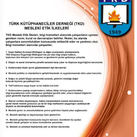
bulunmazlar.
Mesleki görev ve sorumluluklarını yerine getirirken kiş
sağlamazlar.
Mesleki işbirliği ve dayanışmaya özen gösterirler.
Mesleki gelişimleri konusunda duyarlı davranır, kendi
açıdan sürekli olarak geliştirir ve bunu hizmetlerine yans
Mesleki ve yönetsel ilişkilerinde adil ve dürüst davranırl
* 02.04.2010 tarihinde kabul edilen ilkeler, 1996 yılında 
yürürlüğe konulan Mesleki Etik İlkelerin gözden geçirilmiş b